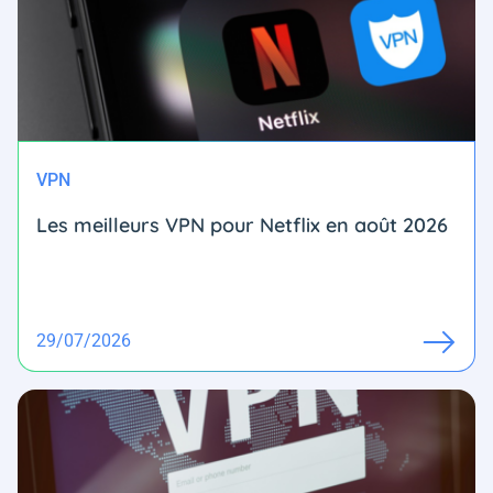
VPN
Les meilleurs VPN pour Netflix en août 2026
29/07/2026