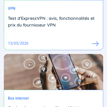
VPN
Test d'ExpressVPN : avis, fonctionnalités et
prix du fournisseur VPN
13/05/2026
Box internet