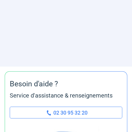
Besoin d'aide ?
Service d'assistance & renseignements
02 30 95 32 20