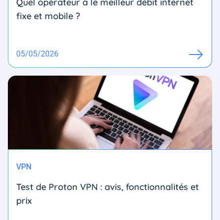
Quel opérateur a le meilleur débit internet
fixe et mobile ?
05/05/2026
VPN
Test de Proton VPN : avis, fonctionnalités et
prix