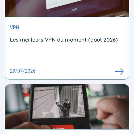
VPN
Les meilleurs VPN du moment (août 2026)
29/07/2026