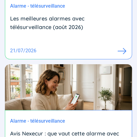
Alarme - télésurveillance
Les meilleures alarmes avec
télésurveillance (août 2026)
21/07/2026
Alarme - télésurveillance
Avis Nexecur : que vaut cette alarme avec