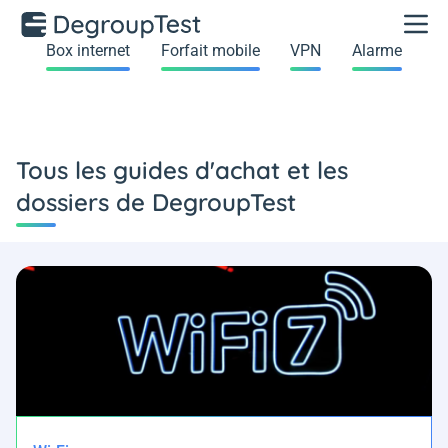
Box internet
Forfait mobile
VPN
Alarme
Tous les guides d'achat et les
dossiers de DegroupTest