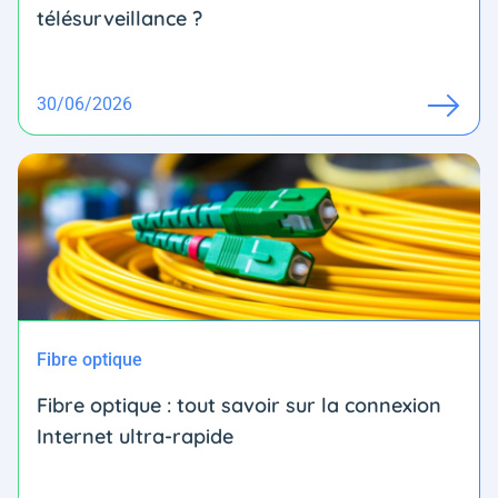
télésurveillance ?
30/06/2026
Fibre optique
Fibre optique : tout savoir sur la connexion
Internet ultra-rapide