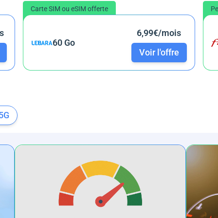
Carte SIM ou eSIM offerte
Pe
s
6,99€/mois
60 Go
Voir l'offre
 5G