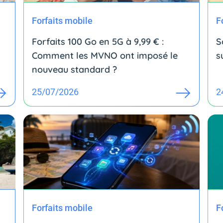
Forfaits mobile
F
Forfaits 100 Go en 5G à 9,99 € :
S
Comment les MVNO ont imposé le
s
nouveau standard ?
25/07/2026
2
Forfaits mobile
F