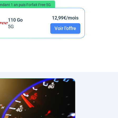
ndant 1 an puis Forfait Free 5G
12,99€/mois
110 Go
5G
Voir l'offre