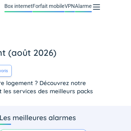
Box internet
Forfait mobile
VPN
Alarme
t (août 2026)
voris
re logement ? Découvrez notre
 les services des meilleurs packs
Les meilleures alarmes