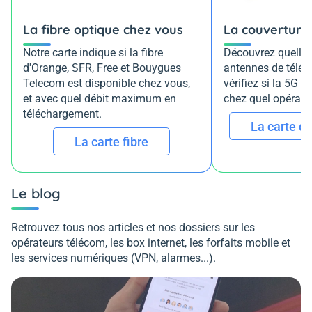
La fibre optique chez vous
La couverture
Notre carte indique si la fibre
Découvrez quelles
d'Orange, SFR, Free et Bouygues
antennes de télép
Telecom est disponible chez vous,
vérifiez si la 5G e
et avec quel débit maximum en
chez quel opérateu
téléchargement.
La carte d
La carte fibre
Le blog
Retrouvez tous nos articles et nos dossiers sur les
opérateurs télécom, les box internet, les forfaits mobile et
les services numériques (VPN, alarmes...).