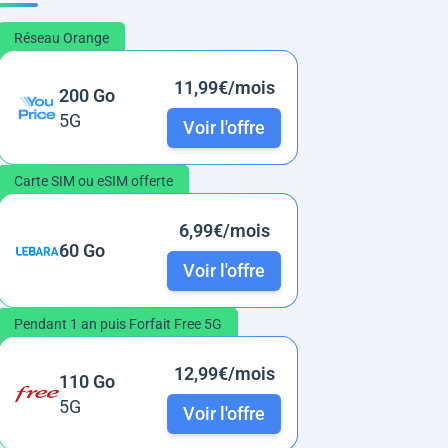
Réseau Orange
11,99€/mois
200 Go
5G
Voir l'offre
Carte SIM ou eSIM offerte
6,99€/mois
60 Go
Voir l'offre
Pendant 1 an puis Forfait Free 5G
12,99€/mois
110 Go
5G
Voir l'offre