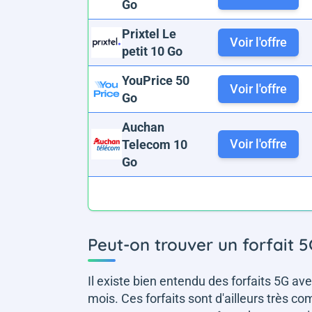
Go
Prixtel Le
Voir l'offre
petit 10 Go
YouPrice 50
Voir l'offre
Go
Auchan
Voir l'offre
Telecom 10
Go
Peut-on trouver un forfait 5G.
Il existe bien entendu des forfaits 5G a
mois. Ces forfaits sont d'ailleurs très c