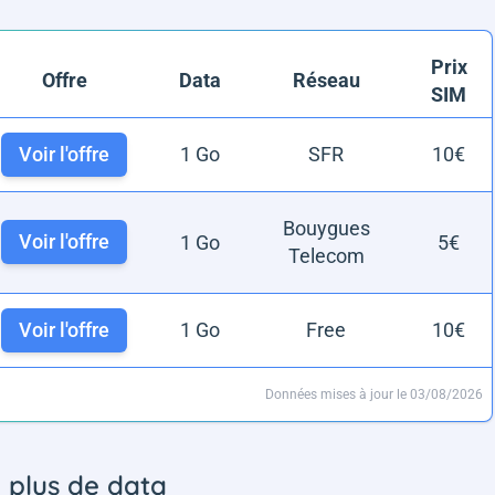
Prix
Offre
Data
Réseau
SIM
Voir l'offre
1 Go
SFR
10€
Bouygues
Voir l'offre
1 Go
5€
Telecom
Voir l'offre
1 Go
Free
10€
Données mises à jour le 03/08/2026
e plus de data