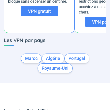
bloqué sans dépenser un centime.
restrictions géogr
accédez à des a
VPN gratuit
chers.
VPN pour
Les VPN par pays
Maroc
Algérie
Portugal
Royaume-Uni