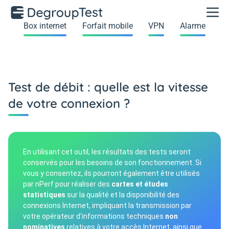
Box internet
Forfait mobile
VPN
Alarme
Besoin d'aide ?
Test de débit : quelle est la vitesse
Service d'assistance & renseignements
de votre connexion ?
09 73 44 33 46
Service gratuit et sans engagement
ouvert en
semaine de 9h à 19h et le samedi de 10h à 17h.