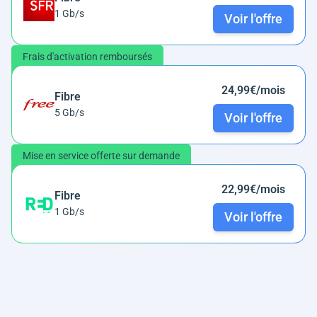
1 Gb/s
Voir l'offre
Frais d'activation remboursés
24,99€/mois
Fibre
5 Gb/s
Voir l'offre
Mise en service offerte sur demande
22,99€/mois
Fibre
1 Gb/s
Voir l'offre