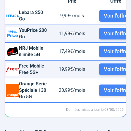
Prix
Offre
Lebara 250
Voir l'offre
9,99€/mois
Go
YouPrice 200
Voir l'offre
11,99€/mois
Go
NRJ Mobile
Voir l'offre
17,49€/mois
illimité 5G
Free Mobile
Voir l'offre
19,99€/mois
Free 5G+
Orange Série
Voir l'offre
Spéciale 130
20,99€/mois
Go 5G
Données mises à jour le 03/08/2026