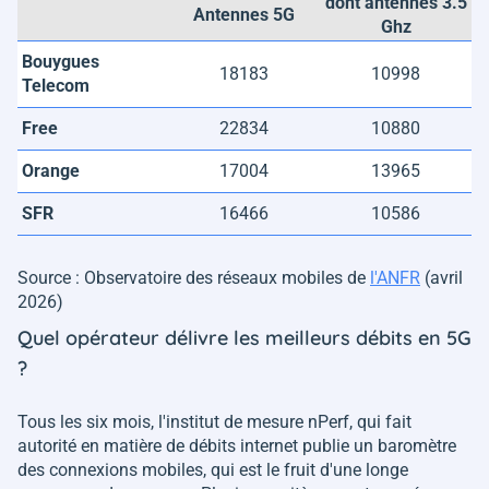
dont antennes 3.5
Antennes 5G
Ghz
Bouygues
18183
10998
Telecom
Free
22834
10880
Orange
17004
13965
SFR
16466
10586
Source : Observatoire des réseaux mobiles de
l'ANFR
(avril
2026)
Quel opérateur délivre les meilleurs débits en 5G
?
Tous les six mois, l'institut de mesure nPerf, qui fait
autorité en matière de débits internet publie un baromètre
des connexions mobiles, qui est le fruit d'une longe