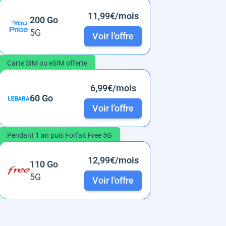
11,99€/mois
200 Go
5G
Voir l'offre
Carte SIM ou eSIM offerte
6,99€/mois
60 Go
Voir l'offre
Pendant 1 an puis Forfait Free 5G
12,99€/mois
110 Go
5G
Voir l'offre