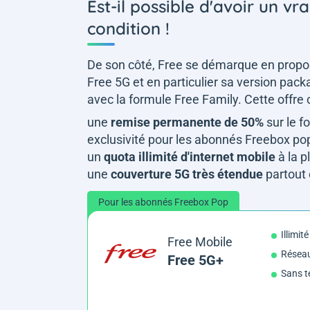
Est-il possible d'avoir un vra
condition !
De son côté, Free se démarque en propos
Free 5G et en particulier sa version pac
avec la formule Free Family. Cette offre 
une
remise permanente de 50%
sur le f
exclusivité pour les abonnés Freebox po
un
quota illimité d'internet mobile
à la 
une
couverture 5G très étendue
partout 
Pour les abonnés Freebox Pop
Illimit
Free Mobile
Réseau
Free 5G+
Sans t