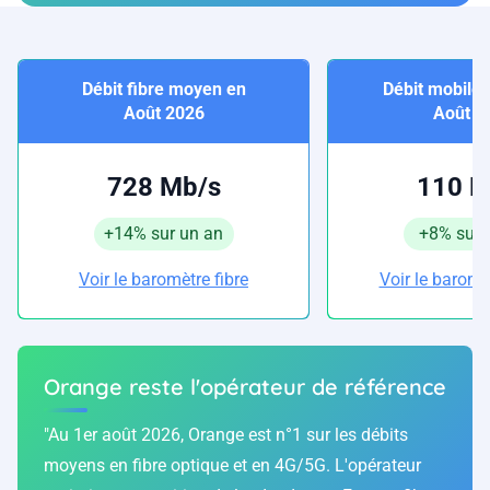
Débit fibre moyen en
Débit mobile
Août 2026
Août 2
728 Mb/s
110 M
+14% sur un an
+8% sur 
Voir le baromètre fibre
Voir le baromè
Orange reste l'opérateur de référence
"Au 1er août 2026, Orange est n°1 sur les débits
moyens en fibre optique et en 4G/5G. L'opérateur