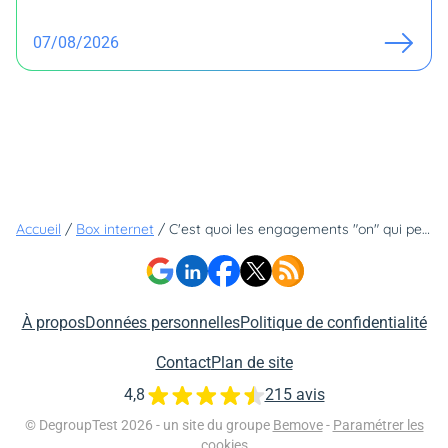
07/08/2026
Accueil
/
Box internet
/
C'est quoi les engagements "on" qui permettent à Orange d'être le numéro 1 de la satisfaction client sur la fibre
À propos
Données personnelles
Politique de confidentialité
Contact
Plan de site
4,8
215 avis
© DegroupTest 2026 - un site du groupe
Bemove
-
Paramétrer les
cookies