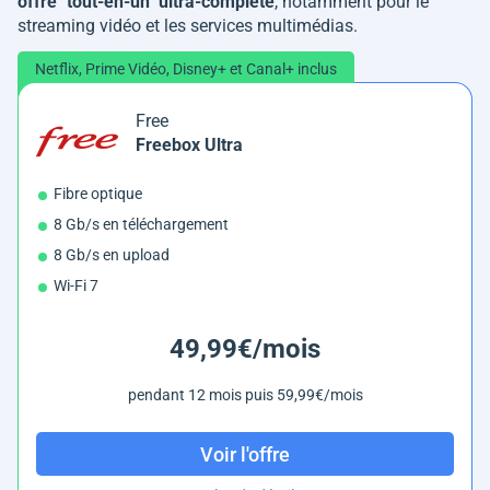
offre "tout-en-un" ultra-complète
, notamment pour le
streaming vidéo et les services multimédias.
Netflix, Prime Vidéo, Disney+ et Canal+ inclus
Free
Freebox Ultra
Fibre optique
8 Gb/s en téléchargement
8 Gb/s en upload
Wi-Fi 7
49,99€/mois
pendant 12 mois puis 59,99€/mois
Voir l'offre