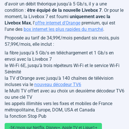
d'avoir un débit théorique jusqu'à 5 Gb/s, il y a une
condition :
être équipé de la nouvelle Livebox 7
. Or pour le
moment, la Livebox 7 est fourni
uniquement avec la
Livebox Max
, l'
offre internet d'Orange
premium, qui est
l'une des
box internet les plus rapides du marché
.
Proposée au tarif de 34,99€/mois pendant six mois, puis
57,99€/mois, elle inclut :
la fibre jusqu'à 5 Gb/s en téléchargement et 1 Gb/s en
envoi avec la Livebox 7
le Wi-Fi 6E, jusqu'à trois répéteurs Wi-Fi et le service Wi-Fi
Sérénité
la TV d'Orange avec jusqu'à 140 chaînes de télévision
incluses via le
nouveau décodeur TV6
le Multi TV offert avec au choix un deuxième décodeur TV6
ou une clé TV
les appels illimités vers les fixes et mobiles de France
métropolitaine, Europe, DOM, USA et Canada
la fonction Stop Pub
-5€/mois sur Netflix, Disney+, Apple TV et Ligue1+