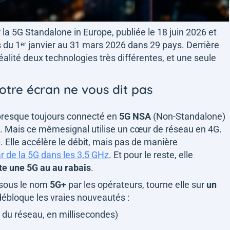
 la 5G Standalone in Europe, publiée le 18 juin 2026 et
 du 1ᵉʳ janvier au 31 mars 2026 dans 29 pays. Derrière
éalité deux technologies très différentes, et une seule
votre écran ne vous dit pas
 presque toujours connecté en
5G NSA
(Non-Standalone)
5G. Mais ce mêmesignal utilise un cœur de réseau en 4G.
. Elle accélère le débit, mais pas de manière
r de la 5G dans les 3,5 GHz
. Et pour le reste, elle
te une 5G au au rabais
.
 sous le nom
5G+
par les opérateurs, tourne elle sur
un
i débloque les vraies nouveautés :
 du réseau, en millisecondes)