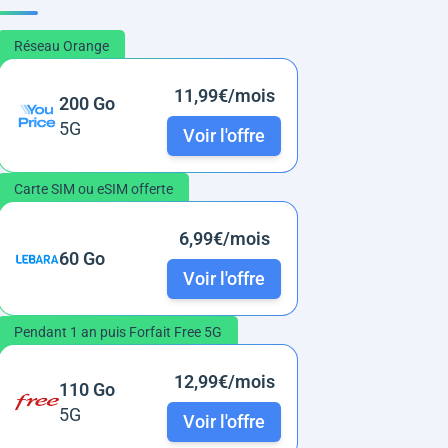
Réseau Orange
11,99€/mois
200 Go
5G
Voir l'offre
Carte SIM ou eSIM offerte
6,99€/mois
60 Go
Voir l'offre
Pendant 1 an puis Forfait Free 5G
12,99€/mois
110 Go
5G
Voir l'offre