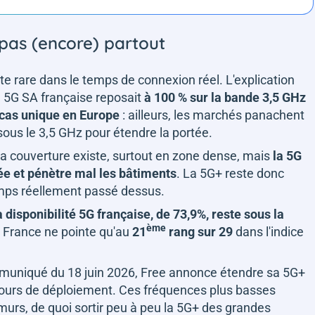
 pas (encore) partout
este rare dans le temps de connexion réel. L'explication
a 5G SA française reposait
à 100 % sur la bande 3,5 GHz
 cas unique en Europe
: ailleurs, les marchés panachent
us le 3,5 GHz pour étendre la portée.
 la couverture existe, surtout en zone dense, mais
la 5G
ée et pénètre mal les bâtiments
. La 5G+ reste donc
emps réellement passé dessus.
a disponibilité 5G française, de 73,9%,
reste sous la
ème
a France ne pointe qu'au
21
rang sur 29
dans l'indice
mmuniqué du 18 juin 2026, Free annonce étendre sa 5G+
cours de déploiement. Ces fréquences plus basses
 murs, de quoi sortir peu à peu la 5G+ des grandes