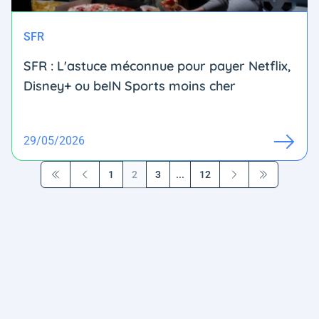
SFR
SFR : L'astuce méconnue pour payer Netflix,
Disney+ ou beIN Sports moins cher
29/05/2026
1
2
3
...
12
Première page
Précédent
Suivant
Dernière pag