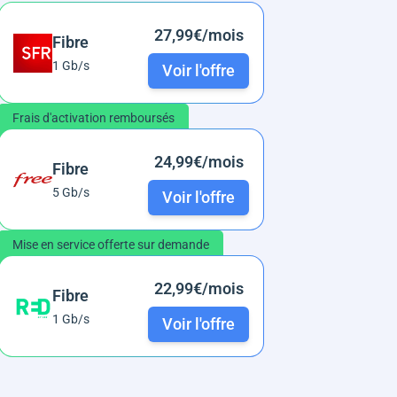
27,99€/mois
Fibre
1 Gb/s
Voir l'offre
Frais d'activation remboursés
24,99€/mois
Fibre
5 Gb/s
Voir l'offre
Mise en service offerte sur demande
22,99€/mois
Fibre
1 Gb/s
Voir l'offre