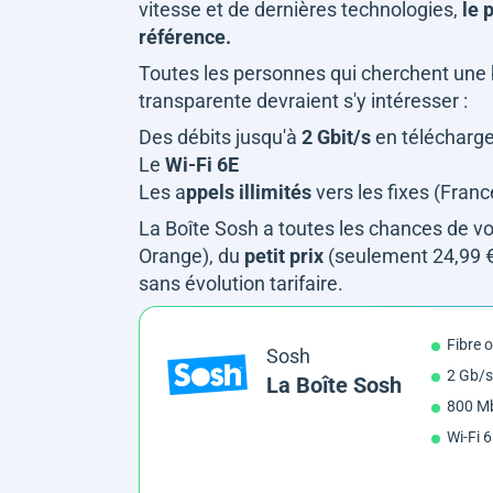
vitesse et de dernières technologies,
le 
référence.
Toutes les personnes qui cherchent une
transparente devraient s'y intéresser :
Des débits jusqu'à
2 Gbit/s
en télécharg
Le
Wi-Fi 6E
Les a
ppels illimités
vers les fixes (Franc
La Boîte Sosh a toutes les chances de vo
Orange), du
petit
prix
(seulement 24,99 €
sans évolution tarifaire.
Fibre 
Sosh
2 Gb/s
La Boîte Sosh
800 Mb
Wi-Fi 