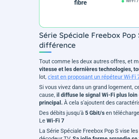
Wi-Fi 7
fibre
Série Spéciale Freebox Pop S
différence
Tout comme les deux autres offres, et 
vitesse et les dernières technologies, t
lot,
c'est en proposant un répéteur Wi-Fi 7
Si vous vivez dans un grand logement, ce
cause,
il diffuse le signal Wi-Fi plus lo
principal.
À cela s'ajoutent des caractér
Des débits jusqu'à
5 Gbit/s
en télécharg
Le
Wi-Fi 7
La Série Spéciale Freebox Pop S vise les
décodeur TV.
Sa jolie forme arrondie s