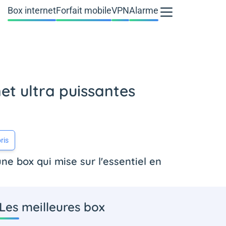
Box internet
Forfait mobile
VPN
Alarme
net ultra puissantes
ris
e box qui mise sur l'essentiel en
.
Les meilleures box