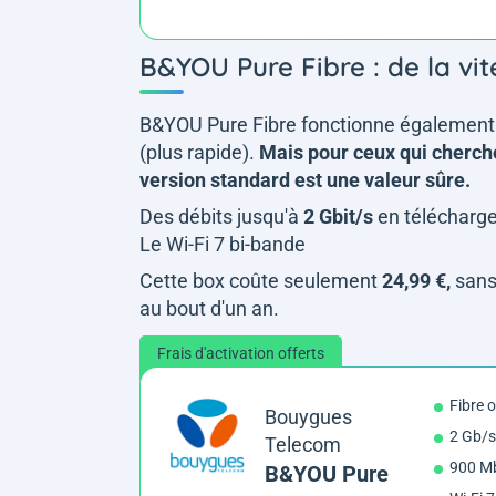
B&YOU Pure Fibre : de la vit
B&YOU Pure Fibre fonctionne également
(plus rapide).
Mais pour ceux qui cherchen
version standard est une valeur sûre.
Des débits jusqu'à
2 Gbit/s
en télécharg
Le Wi-Fi 7 bi-bande
Cette box coûte seulement
24,99 €,
sans
au bout d'un an.
Frais d'activation offerts
Fibre 
Bouygues
2 Gb/s
Telecom
900 Mb
B&YOU Pure