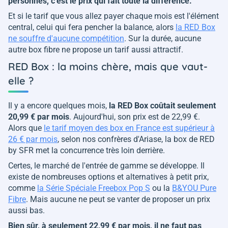
personnes, c'est le prix qui fait toute la différence.
Et si le tarif que vous allez payer chaque mois est l'élément
central, celui qui fera pencher la balance, alors
la RED Box
ne souffre d'aucune compétition
. Sur la durée, aucune
autre box fibre ne propose un tarif aussi attractif.
RED Box : la moins chère, mais que vaut-
elle ?
Il y a encore quelques mois,
la RED Box coûtait seulement
20,99 € par mois
. Aujourd'hui, son prix est de 22,99 €.
Alors que
le tarif moyen des box en France est supérieur à
26 € par mois
, selon nos confrères d'Ariase, la box de RED
by SFR met la concurrence très loin derrière.
Certes, le marché de l'entrée de gamme se développe. Il
existe de nombreuses options et alternatives à petit prix,
comme
la Série Spéciale Freebox Pop S
ou la
B&YOU Pure
Fibre
. Mais aucune ne peut se vanter de proposer un prix
aussi bas.
Bien sûr, à seulement 22,99 € par mois, il ne faut pas