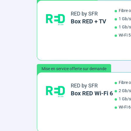
Fibre 
RED by SFR
1 Gb/s
Box RED + TV
1 Gb/s
Wi-Fi 5
Mise en service offerte sur demande
Fibre 
RED by SFR
2 Gb/s
Box RED Wi-Fi 6
1 Gb/s
Wi-Fi 6