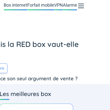
Box internet
Forfait mobile
VPN
Alarme
is la RED box vaut-elle
ris
-ce son seul argument de vente ?
Les meilleures box