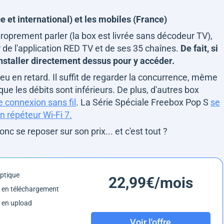
ce et international) et les mobiles (France)
à proprement parler (la box est livrée sans décodeur TV),
 de l'application RED TV et de ses 35 chaînes.
De fait, si
nstaller directement dessus pour y accéder.
eu en retard. Il suffit de regarder la concurrence, même
e les débits sont inférieurs. De plus, d'autres box
e connexion sans fil
. La Série Spéciale Freebox Pop S
se
n répéteur Wi-Fi 7.
c se reposer sur son prix... et c'est tout ?
optique
22,99€/mois
 en téléchargement
 en upload
Voir l'offre