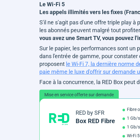
Le Wi-Fi 5
Les appels illimités vers les fixes (Fran
S'il ne s'agit pas d'une offre triple play 
les abonnés peuvent malgré tout profiter
vous avez une Smart TV, vous pouvez l'i
Sur le papier, les performances sont un p
dans l'entrée de gamme, pour constater qu
proposent
le Wi-Fi 7, la dernière norme d
paie même le luxe d'offrir sur demande u
Face à la concurrence, la RED Box peut don
Mise en service offerte sur demande
Fibre 
RED by SFR
1 Gb/s
Box RED Fibre
1 Gb/s
Wi-Fi 5