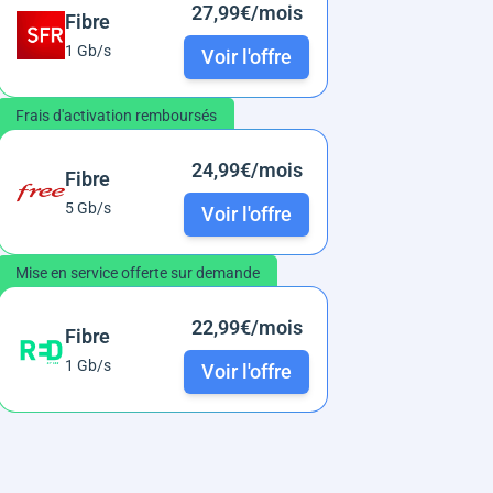
27,99€/mois
Fibre
1 Gb/s
Voir l'offre
Frais d'activation remboursés
24,99€/mois
Fibre
5 Gb/s
Voir l'offre
Mise en service offerte sur demande
22,99€/mois
Fibre
1 Gb/s
Voir l'offre