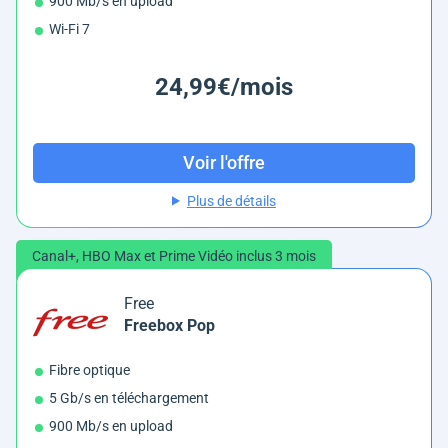
900 Mb/s en upload
Wi-Fi 7
24,99€/mois
Voir l'offre
Plus de détails
Canal+, HBO Max et Prime Vidéo inclus 3 mois
Free
Freebox Pop
Fibre optique
5 Gb/s en téléchargement
900 Mb/s en upload