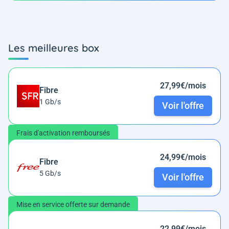
Les meilleures box
27,99€/mois
Fibre
1 Gb/s
Voir l'offre
Frais d'activation remboursés
24,99€/mois
Fibre
5 Gb/s
Voir l'offre
Mise en service offerte sur demande
22,99€/mois