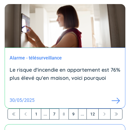
Alarme - télésurveillance
Le risque d'incendie en appartement est 76%
plus élevé qu'en maison, voici pourquoi
30/05/2025
1
...
7
8
9
...
12
Première page
Précédent
Suivant
Dernière