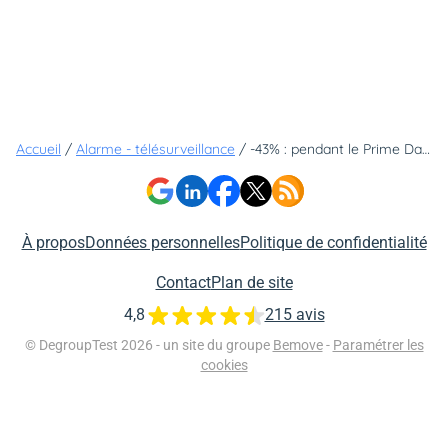
Accueil
/
Alarme - télésurveillance
/
-43% : pendant le Prime Days, bénéficiez d'une remise exceptionnelle sur votre kit alarme Ring
À propos
Données personnelles
Politique de confidentialité
Contact
Plan de site
4,8
215 avis
© DegroupTest 2026 - un site du groupe
Bemove
-
Paramétrer les
cookies