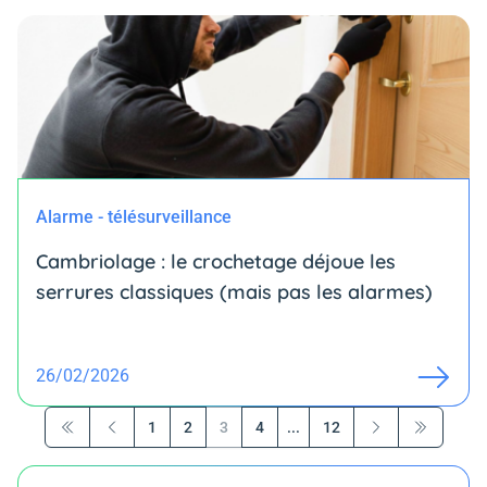
Alarme - télésurveillance
Cambriolage : le crochetage déjoue les
serrures classiques (mais pas les alarmes)
26/02/2026
1
2
3
4
...
12
Première page
Précédent
Suivant
Dernière p