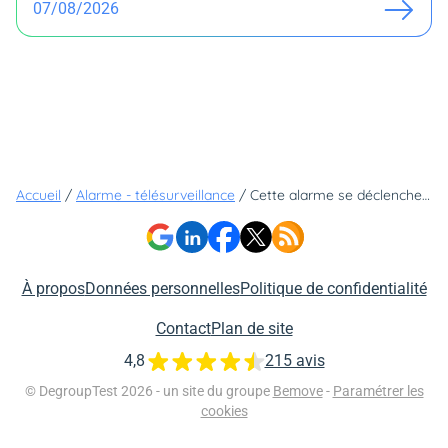
07/08/2026
Accueil
/
Alarme - télésurveillance
/
Cette alarme se déclenche avant même que le cambrioleur brise votre fenêtre
À propos
Données personnelles
Politique de confidentialité
Contact
Plan de site
4,8
215 avis
© DegroupTest 2026 - un site du groupe
Bemove
-
Paramétrer les
cookies