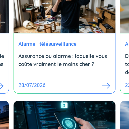
Alarme - télésurveillance
A
de
Assurance ou alarme : laquelle vous
D
es
coûte vraiment le moins cher ?
t
d
28/07/2026
2