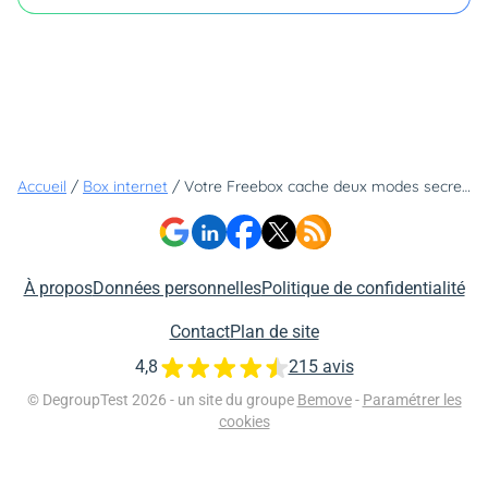
Accueil
/
Box internet
/
Votre Freebox cache deux modes secrets pour réparer elle-même ses pannes
À propos
Données personnelles
Politique de confidentialité
Contact
Plan de site
4,8
215 avis
© DegroupTest 2026 - un site du groupe
Bemove
-
Paramétrer les
cookies