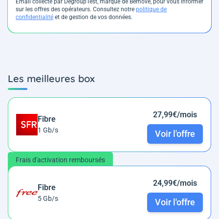
Email collecté par DegroupTest, marque de Bemove, pour vous informer
sur les offres des opérateurs. Consultez notre
politique de
confidentialité
et de gestion de vos données.
Les meilleures box
27,99€/mois
Fibre
1 Gb/s
Voir l'offre
Frais d'activation remboursés
24,99€/mois
Fibre
5 Gb/s
Voir l'offre