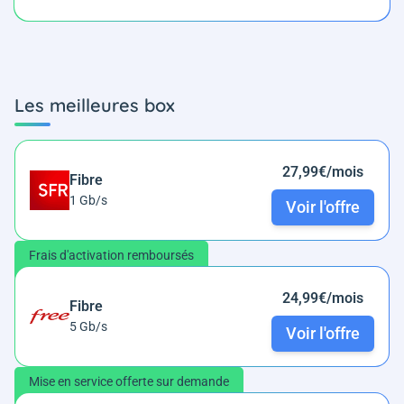
Les meilleures box
27,99€/mois
Fibre
1 Gb/s
Voir l'offre
Frais d'activation remboursés
24,99€/mois
Fibre
5 Gb/s
Voir l'offre
Mise en service offerte sur demande