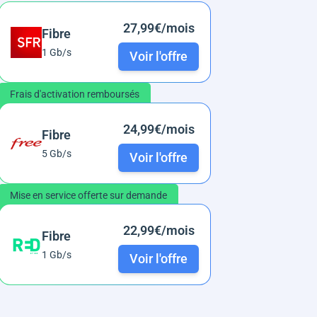
27,99€/mois
Fibre
1 Gb/s
Voir l'offre
Frais d'activation remboursés
24,99€/mois
Fibre
5 Gb/s
Voir l'offre
Mise en service offerte sur demande
22,99€/mois
Fibre
1 Gb/s
Voir l'offre