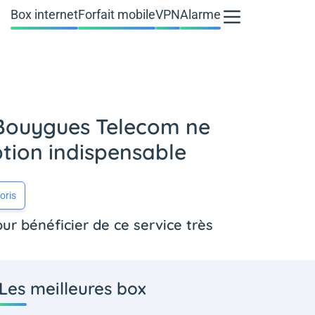
Box internet
Forfait mobile
VPN
Alarme
s Bouygues Telecom ne
ption indispensable
oris
our bénéficier de ce service très
Les meilleures box