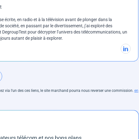
t
e écrite, en radio et à la télévision avant de plonger dans la
e société, en passant par le divertissement, j’ai exploré des
int DegroupTest pour décrypter l’univers des télécommunications, un
ours autant de plaisir à explorer.
hetez via l'un des ces liens, le site marchand pourra nous reverser une commission.
en
rateurs télécom et nos bons plans.