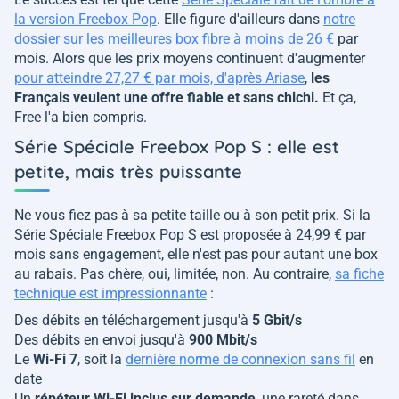
la version Freebox Pop
. Elle figure d'ailleurs dans
notre
dossier sur les meilleures box fibre à moins de 26 €
par
mois. Alors que les prix moyens continuent d'augmenter
pour atteindre 27,27 € par mois, d'après Ariase
,
les
Français veulent une offre fiable et sans chichi.
Et ça,
Free l'a bien compris.
Série Spéciale Freebox Pop S : elle est
petite, mais très puissante
Ne vous fiez pas à sa petite taille ou à son petit prix. Si la
Série Spéciale Freebox Pop S est proposée à 24,99 € par
mois sans engagement, elle n'est pas pour autant une box
au rabais. Pas chère, oui, limitée, non. Au contraire,
sa fiche
technique est impressionnante
:
Des débits en téléchargement jusqu'à
5 Gbit/s
Des débits en envoi jusqu'à
900 Mbit/s
Le
Wi-Fi 7
, soit la
dernière norme de connexion sans fil
en
date
Un
répéteur Wi-Fi inclus sur demande
, une rareté dans