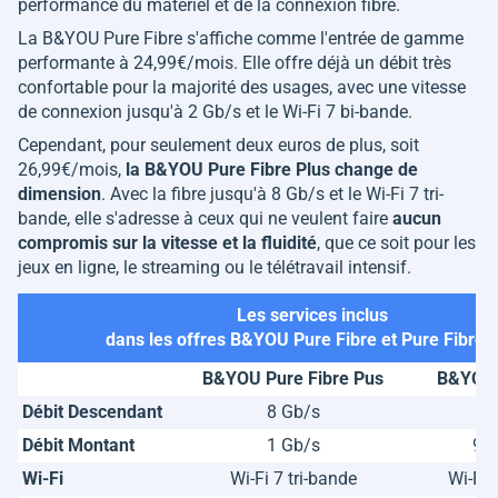
performance du matériel et de la connexion fibre.
La B&YOU Pure Fibre s'affiche comme l'entrée de gamme
performante à 24,99€/mois. Elle offre déjà un débit très
confortable pour la majorité des usages, avec une vitesse
de connexion jusqu'à 2 Gb/s et le Wi-Fi 7 bi-bande.
Cependant, pour seulement deux euros de plus, soit
26,99€/mois,
la B&YOU Pure Fibre Plus change de
dimension
. Avec la fibre jusqu'à 8 Gb/s et le Wi-Fi 7 tri-
bande, elle s'adresse à ceux qui ne veulent faire
aucun
compromis sur la vitesse et la fluidité
, que ce soit pour les
jeux en ligne, le streaming ou le télétravail intensif.
Les services inclus
dans les offres B&YOU Pure Fibre et Pure Fibre 
B&YOU Pure Fibre Pus
B&YOU 
Débit Descendant
8 Gb/s
2
Débit Montant
1 Gb/s
90
Wi-Fi
Wi-Fi 7 tri-bande
Wi-Fi 