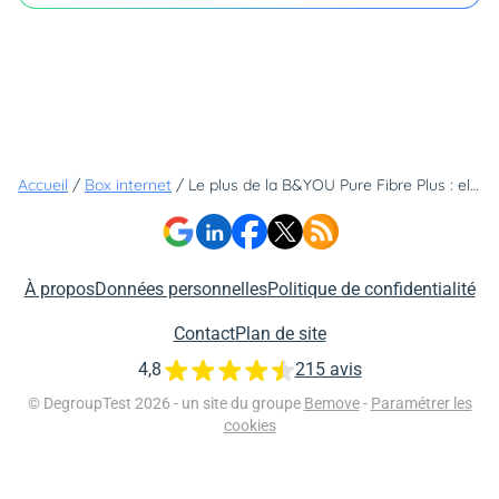
Accueil
/
Box internet
/
Le plus de la B&YOU Pure Fibre Plus : elle ajoute une fréquence Wi-Fi qui fait toute la différence
À propos
Données personnelles
Politique de confidentialité
Contact
Plan de site
4,8
215 avis
© DegroupTest 2026 - un site du groupe
Bemove
-
Paramétrer les
cookies