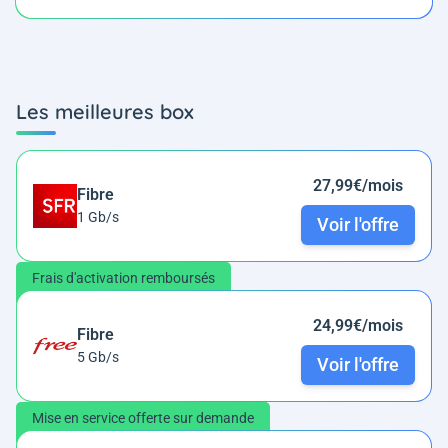
Les meilleures box
27,99€/mois
Fibre
1 Gb/s
Voir l'offre
Frais d'activation remboursés
24,99€/mois
Fibre
5 Gb/s
Voir l'offre
Mise en service offerte sur demande