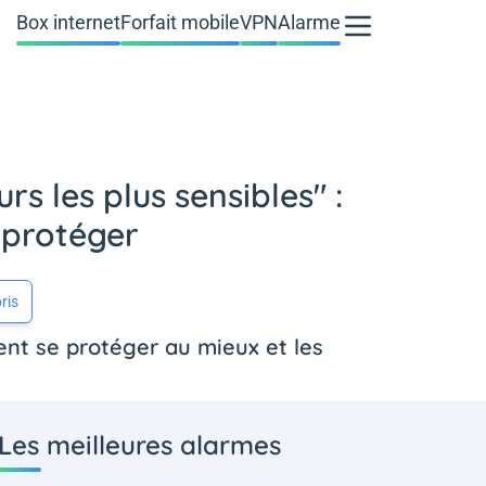
Box internet
Forfait mobile
VPN
Alarme
s les plus sensibles" :
e protéger
ris
ent se protéger au mieux et les
Les meilleures alarmes