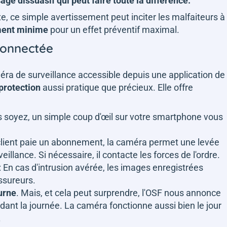
age
dissuasif qui peut faire toute la différence.
ce simple avertissement peut inciter les malfaiteurs à
ment
minime
pour un effet préventif maximal.
 connectée
méra de surveillance accessible depuis une application de
protection
aussi pratique que précieux. Elle offre
s soyez, un simple coup d'œil sur votre smartphone vous
 client paie un abonnement, la caméra permet une levée
eillance. Si nécessaire, il contacte les forces de l'ordre.
: En cas d'intrusion avérée, les images enregistrées
assureurs.
urne
. Mais, et cela peut surprendre, l'OSF nous annonce
ant la journée. La caméra fonctionne aussi bien le jour
.