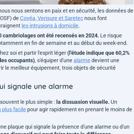
ù nous nous sentons en paix et en sécurité, les données de
 (OSF) de
Covéa, Verisure et Saretec
nous font
craignent
les intrusions à domicile
.
0 cambriolages ont été recensés en 2024.
Le risque
 notamment en fin de semaine et au début du week-end.
ez soi et partir l'esprit léger
(l'étude indique que 60,2%
 des occupants)
, s'équiper d'une
alarme
devient une
ir le meilleur équipement, trois objets de sécurité
qui signale une alarme
 souvent le plus simple :
la dissuasion visuelle.
Un
a plus facile
pour agir rapidement en prenant le moins de
d'une plaque qui signale la présence d'une alarme ou d'un