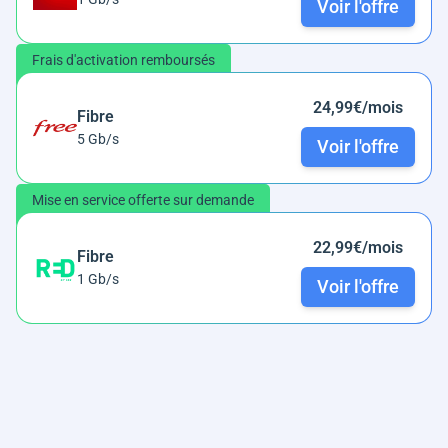
Voir l'offre
Frais d'activation remboursés
24,99€/mois
Fibre
5 Gb/s
Voir l'offre
Mise en service offerte sur demande
22,99€/mois
Fibre
1 Gb/s
Voir l'offre