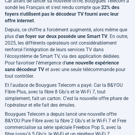
Car avant de lancer sa nouvelle offre, Bouygues Telecom a
sondé les Français et s'est rendu compte que
22% des
foyers n'utilisent pas le décodeur TV fourni avec leur
offre internet
.
Depuis, ce chiffre a forcément augmenté, alors même que
plus d'
un foyer sur deux possède une Smart TV
. En outre,
2025, les différents opérateurs ont considérablement
renforcé l'intégration de leurs services TV dans
l'écosystème de Smart TV, via des application dédiées.
Pour favoriser l'émergence d'
une nouvelle expérience
sans décodeur TV
et avec une seule télécommande pour
tout contrôler.
Et l'audace de Bouygues Telecom a payé. Car la B&YOU
Fibre Plus, avec la fibre 8 Gb/s et le Wi-Fi 7, tout
simplement, fait un carton. C'est la nouvelle offre phare de
l'opérateur et elle fait des émules.
Bouygues Telecom a depuis lancé une nouvelle offre
B&YOU Pure Fibre avec la fibre 2 Gb/s et le Wi-Fi 7 et Free
commercialise sa série spéciale Freebox Pop S, avec la
fibre jusqu'à 5 Gb/s, le Wi-Fi et un répéteur Wi-Fi 7.