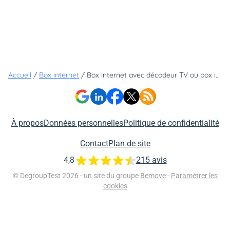
Accueil
/
Box internet
/
Box internet avec décodeur TV ou box internet seul : vers la fin d'une époque et le début d'une nouvelle ère ?
À propos
Données personnelles
Politique de confidentialité
Contact
Plan de site
4,8
215 avis
© DegroupTest 2026 - un site du groupe
Bemove
-
Paramétrer les
cookies