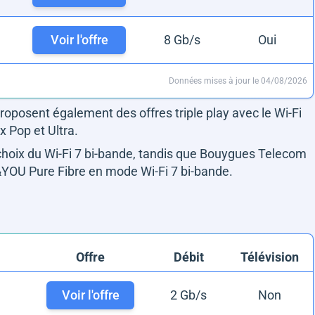
Voir l'offre
8 Gb/s
Oui
Données mises à jour le 04/08/2026
oposent également des offres triple play avec le Wi-Fi
x Pop et Ultra.
 choix du Wi-Fi 7 bi-bande, tandis que Bouygues Telecom
YOU Pure Fibre en mode Wi-Fi 7 bi-bande.
Offre
Débit
Télévision
Voir l'offre
2 Gb/s
Non