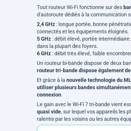
Tout routeur Wi-Fi fonctionne sur des
ban
d'autoroute dédiés à la communication sa
2,4 GHz
: longue portée, bonne pénétratio
connectés et les équipements éloignés.
5 GHz
: débit élevé, portée intermédiaire.
dans la plupart des foyers.
6 GHz
: débit très élevé, faible encombr
Un routeur bi-bande dispose de deux band
routeur tri-bande dispose également de
Et grâce à la
nouvelle technologie du MLO
utiliser plusieurs bandes simultanément 
connexion
.
Le gain avec le Wi-Fi 7 tri-bande vient e
quasi vide
, sur lequel vos appareils les 
ralentis par les voisins ou les autres éq