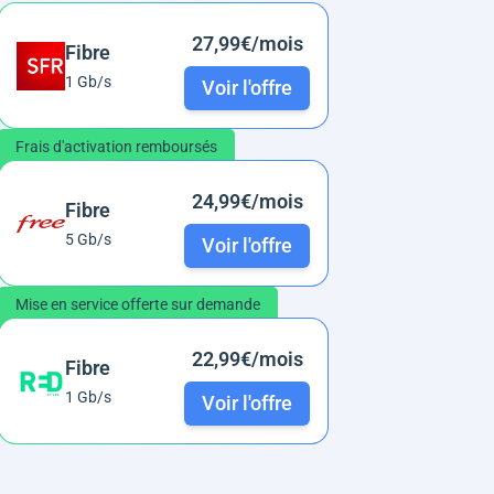
27,99€/mois
Fibre
1 Gb/s
Voir l'offre
Frais d'activation remboursés
24,99€/mois
Fibre
5 Gb/s
Voir l'offre
Mise en service offerte sur demande
22,99€/mois
Fibre
1 Gb/s
Voir l'offre