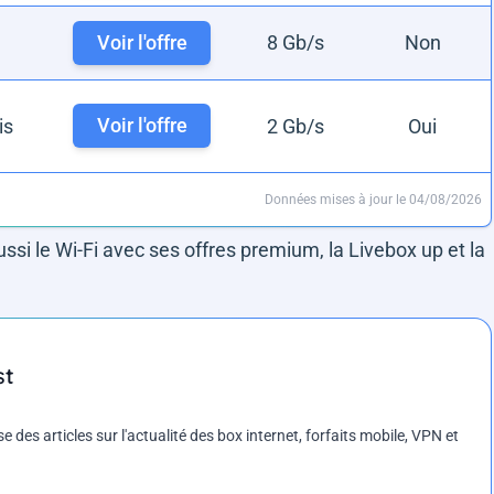
Voir l'offre
8 Gb/s
Non
Voir l'offre
is
2 Gb/s
Oui
Données mises à jour le 04/08/2026
ssi le Wi-Fi avec ses offres premium, la Livebox up et la
st
es articles sur l'actualité des box internet, forfaits mobile, VPN et