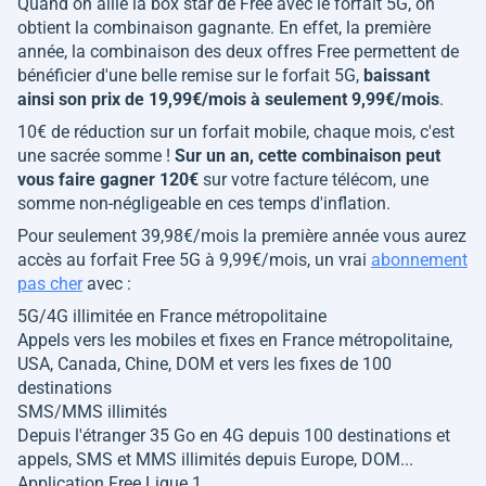
Quand on allie la box star de Free avec le forfait 5G, on
obtient la combinaison gagnante. En effet, la première
année, la combinaison des deux offres Free permettent de
bénéficier d'une belle remise sur le forfait 5G,
baissant
ainsi son prix de 19,99€/mois à seulement 9,99€/mois
.
10€ de réduction sur un forfait mobile, chaque mois, c'est
une sacrée somme !
Sur un an, cette combinaison peut
vous faire gagner 120€
sur votre facture télécom, une
somme non-négligeable en ces temps d'inflation.
Pour seulement 39,98€/mois la première année vous aurez
accès au forfait Free 5G à 9,99€/mois, un vrai
abonnement
pas cher
avec :
5G/4G illimitée en France métropolitaine
Appels vers les mobiles et fixes en France métropolitaine,
USA, Canada, Chine, DOM et vers les fixes de 100
destinations
SMS/MMS illimités
Depuis l'étranger 35 Go en 4G depuis 100 destinations et
appels, SMS et MMS illimités depuis Europe, DOM...
Application Free Ligue 1