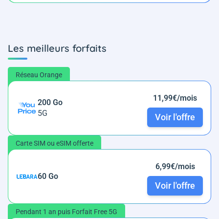
Les meilleurs forfaits
Réseau Orange
11,99€/mois
200 Go
5G
Voir l'offre
Carte SIM ou eSIM offerte
6,99€/mois
60 Go
Voir l'offre
Pendant 1 an puis Forfait Free 5G