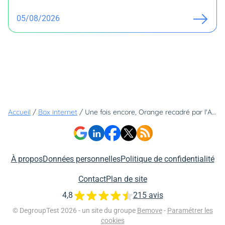
05/08/2026
Accueil
/
Box internet
/
Une fois encore, Orange recadré par l'Arcep pour un manquement à ses engagements
À propos
Données personnelles
Politique de confidentialité
Contact
Plan de site
4,8
215 avis
© DegroupTest 2026 - un site du groupe
Bemove
-
Paramétrer les
cookies