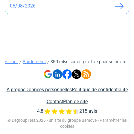
05/08/2026
Accueil
/
Box internet
/
SFR mise sur un prix fixe pour sa box haut de gamme et c'est un pari réussi
À propos
Données personnelles
Politique de confidentialité
Contact
Plan de site
4,8
215 avis
© DegroupTest 2026 - un site du groupe
Bemove
-
Paramétrer les
cookies