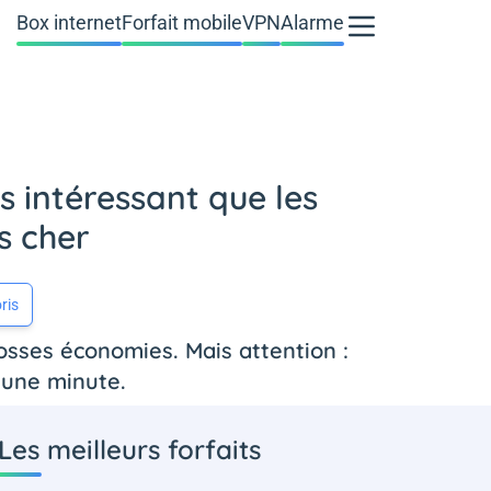
Box internet
Forfait mobile
VPN
Alarme
s intéressant que les
s cher
ris
osses économies. Mais attention :
e une minute.
Les meilleurs forfaits