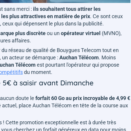
st sans merci :
ils souhaitent tous attirer les
es plus attractives en matière de prix
. Ce sont ceux
 ceux qui dépensent le plus dans la publicité.
arque
plus
discrète
ou un
opérateur
virtuel
(MVNO),
eures affaires.
er du réseau de qualité de Bouygues Telecom tout en
e, un acteur se démarque :
Auchan Télécom
. Moins
uchan Télécom
est pourtant l'opérateur qui propose
compétitifs
du moment.
e 5€ à saisir avant Dimanche
 aucun doute le
forfait 60 Go au prix incroyable de 4,99 €
hé actuel, place Auchan Télécom en tête de la course aux
 ! Cette promotion exceptionnelle est à durée très
Si vous cherchez un forfait généreux en data pour moins