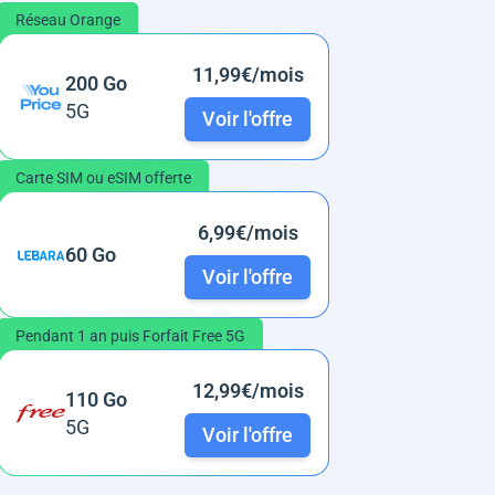
Réseau Orange
11,99€/mois
200 Go
5G
Voir l'offre
Carte SIM ou eSIM offerte
6,99€/mois
60 Go
Voir l'offre
Pendant 1 an puis Forfait Free 5G
12,99€/mois
110 Go
5G
Voir l'offre