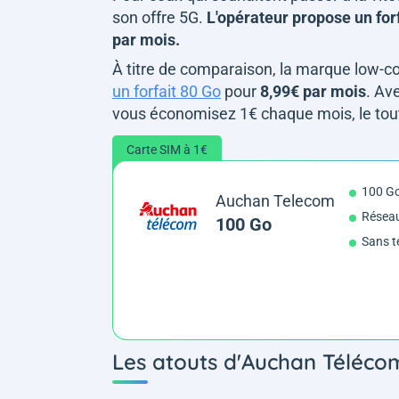
son offre 5G.
L'opérateur propose un for
par mois.
À titre de comparaison, la marque low-
un forfait 80 Go
pour
8,99€ par mois
. Av
vous économisez 1€ chaque mois, le tou
Carte SIM à 1€
100 G
Auchan Telecom
Résea
100 Go
Sans t
Les atouts d'Auchan Téléc