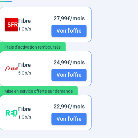
27,99€/mois
Fibre
1 Gb/s
Voir l'offre
Frais d'activation remboursés
24,99€/mois
Fibre
5 Gb/s
Voir l'offre
Mise en service offerte sur demande
22,99€/mois
Fibre
1 Gb/s
Voir l'offre