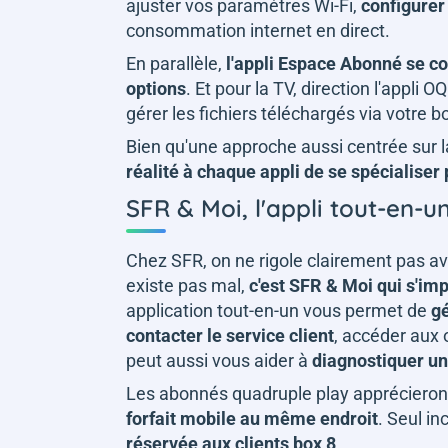
ajuster vos paramètres Wi-Fi,
configurer 
consommation internet en direct.
En parallèle,
l'appli Espace Abonné se co
options
. Et pour la TV, direction l'appli
gérer les fichiers téléchargés via votre b
Bien qu'une approche aussi centrée sur 
réalité à chaque appli de se spécialiser
SFR & Moi, l'appli tout-en-u
Chez SFR, on ne rigole clairement pas ave
existe pas mal,
c'est SFR & Moi qui s'i
application tout-en-un vous permet de
g
contacter le service client
, accéder aux o
peut aussi vous aider à
diagnostiquer u
Les abonnés quadruple play appréciero
forfait mobile au même endroit
. Seul in
réservée aux clients box 8
.