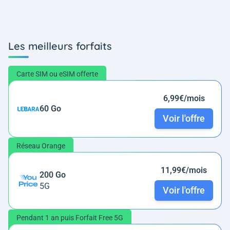
Les meilleurs forfaits
Carte SIM ou eSIM offerte
6,99€/mois
60 Go
Voir l'offre
Réseau Orange
11,99€/mois
200 Go
5G
Voir l'offre
Pendant 1 an puis Forfait Free 5G