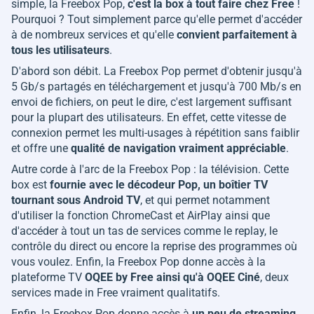
simple, la Freebox Pop,
c'est la box à tout faire chez Free
!
Pourquoi ? Tout simplement parce qu'elle permet d'accéder
à de nombreux services et qu'elle
convient parfaitement à
tous les utilisateurs
.
D'abord son débit. La Freebox Pop permet d'obtenir jusqu'à
5 Gb/s partagés en téléchargement et jusqu'à 700 Mb/s en
envoi de fichiers, on peut le dire, c'est largement suffisant
pour la plupart des utilisateurs. En effet, cette vitesse de
connexion permet les multi-usages à répétition sans faiblir
et offre une
qualité de navigation vraiment appréciable
.
Autre corde à l'arc de la Freebox Pop : la télévision. Cette
box est
fournie avec le décodeur Pop, un boîtier TV
tournant sous Android TV
, et qui permet notamment
d'utiliser la fonction ChromeCast et AirPlay ainsi que
d'accéder à tout un tas de services comme le replay, le
contrôle du direct ou encore la reprise des programmes où
vous voulez. Enfin, la Freebox Pop donne accès à la
plateforme TV
OQEE by Free ainsi qu'à OQEE Ciné
, deux
services made in Free vraiment qualitatifs.
Enfin, la Freebox Pop donne accès à
un peu de streaming
.