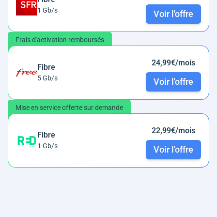
1 Gb/s
Voir l'offre
Frais d'activation remboursés
24,99€/mois
Fibre
5 Gb/s
Voir l'offre
Mise en service offerte sur demande
22,99€/mois
Fibre
1 Gb/s
Voir l'offre