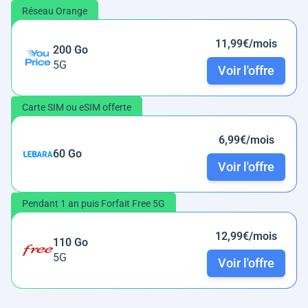
Réseau Orange
11,99€/mois
200 Go
5G
Voir l'offre
Carte SIM ou eSIM offerte
6,99€/mois
60 Go
Voir l'offre
Pendant 1 an puis Forfait Free 5G
12,99€/mois
110 Go
5G
Voir l'offre