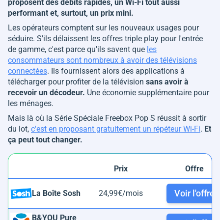
proposent des débits rapides, un Wi-Fi tout aussi
performant et, surtout, un prix mini.
Les opérateurs comptent sur les nouveaux usages pour
séduire. S'ils délaissent les offres triple play pour l'entrée
de gamme, c'est parce qu'ils savent que
les
consommateurs sont nombreux à avoir des télévisions
connectées
. Ils fournissent alors des applications à
télécharger pour profiter de la télévision
sans avoir à
recevoir un décodeur.
Une économie supplémentaire pour
les ménages.
Mais là où la Série Spéciale Freebox Pop S réussit à sortir
du lot,
c'est en proposant gratuitement un répéteur Wi-Fi
.
Et
ça peut tout changer.
Prix
Offre
Voir l'offre
La Boîte Sosh
24,99€/mois
B&YOU Pure