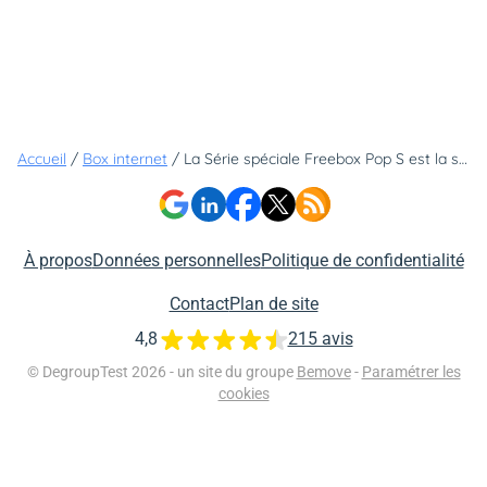
Accueil
/
Box internet
/
La Série spéciale Freebox Pop S est la seule box à moins de 25€ qui inclut cet accessoire très pratique
À propos
Données personnelles
Politique de confidentialité
Contact
Plan de site
4,8
215 avis
© DegroupTest 2026 - un site du groupe
Bemove
-
Paramétrer les
cookies