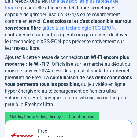
La Freebox Ultra est
l'une des box les plus rapides de
France
puisqu'elle affiche un débit fibre symétrique
capable de grimper jusqu'à 8 Gb/s en téléchargement
comme en envoi.
C'est colossal et c'est disponible sur tout
son réseau fibre
grâce à sa technologie 10G-EPON
,
contrairement aux autres opérateurs qui doivent déployer
leur technologie XGS-PON, pas présente nativement sur
leur réseau fibre.
Ajoutez à cette vitesse de connexion
un Wi-Fi encore plus
moderne : le Wi-Fi 7
. Officialisé sur le marché au début du
mois de janvier 2024, il est déjà présent sur la box internet
premium de Free.
La combinaison de ces deux connexions
vous permettra tous les possibles
, du jeu vidéo en ligne
hyper énergivore au téléchargement de fichiers ultra
volumineux. Bref, naviguer à toute vitesse, ça ne fait pas
peur à la Freebox Ultra !
Netflix, Prime Vidéo, Disney+ et Canal+ inclus
Free