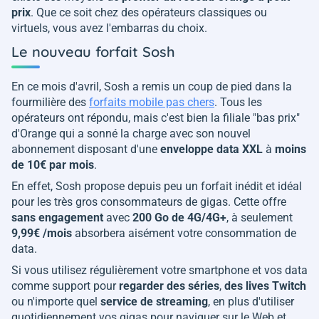
prix
. Que ce soit chez des opérateurs classiques ou
virtuels, vous avez l'embarras du choix.
Le nouveau forfait Sosh
En ce mois d'avril, Sosh a remis un coup de pied dans la
fourmilière des
forfaits mobile pas chers
. Tous les
opérateurs ont répondu, mais c'est bien la filiale "bas prix"
d'Orange qui a sonné la charge avec son nouvel
abonnement disposant d'une
enveloppe data XXL
à
moins
de 10€ par mois
.
En effet, Sosh propose depuis peu un forfait inédit et idéal
pour les très gros consommateurs de gigas. Cette offre
sans engagement
avec
200 Go de 4G/4G+
, à seulement
9,99€ /mois
absorbera aisément votre consommation de
data.
Si vous utilisez régulièrement votre smartphone et vos data
comme support pour
regarder des séries
,
des lives Twitch
ou n'importe quel
service de streaming
, en plus d'utiliser
quotidiennement vos gigas pour naviguer sur le Web et