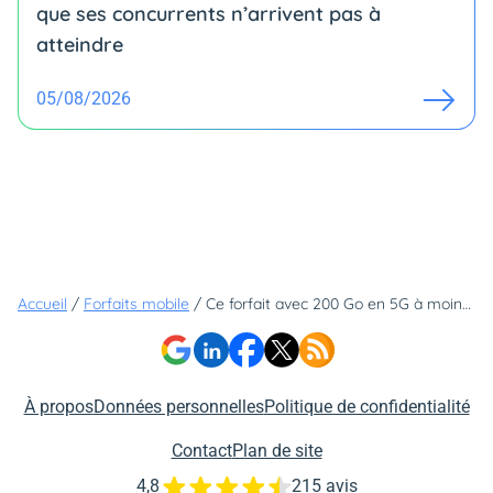
que ses concurrents n’arrivent pas à
atteindre
05/08/2026
Accueil
/
Forfaits mobile
/
Ce forfait avec 200 Go en 5G à moins de 10€ sur le réseau Orange et carte SIM à 1€ a fait fureur pour le Black Friday, il va malheureusement disparaître dans quelques heures
À propos
Données personnelles
Politique de confidentialité
Contact
Plan de site
4,8
215 avis