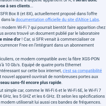
ose à ses clients
...
 SFR Box 8 (et 8X), actuellement proposé dans l'offre
 dans la
documentation officielle du site d'Altice Labs
.
 modem Wi-Fi 7 qui pourrait bientôt faire apparition chez
ous avons trouvé un document publié par le laboratoire
le mine d'or
! Car, si SFR venait à commercialiser ce
oncurrencer Free en l'intégrant dans un abonnement
iculiers, ce modem compatible avec la fibre XGS-PON
u'à 10 Gb/s. Equipé de quatre ports Ethernet
ntéressant sur cette box internet,
c'est sa compatibilité
ut nouvel appareil ouvrirait de nombreuses portes aux
réseau sans-fil encore plus rapide
.
ut simple car, comme le Wi-Fi 6 et le Wi-Fi 6E, le Wi-Fi 7
,4 GHz, les 5 GHZ et les 6 GHz. Et selon les spécifications
e modem utiliserait lui aussi ces bandes de fréquences.