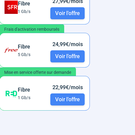
27,99€/mois
Fibre
1 Gb/s
Voir l'offre
Frais d'activation remboursés
24,99€/mois
Fibre
5 Gb/s
Voir l'offre
Mise en service offerte sur demande
22,99€/mois
Fibre
1 Gb/s
Voir l'offre