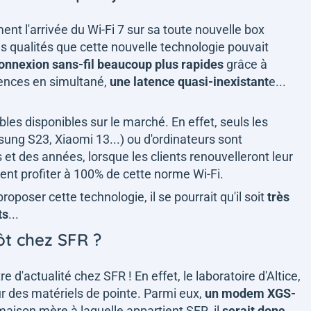
ent l'arrivée du Wi-Fi 7 sur sa toute nouvelle box
les qualités que cette nouvelle technologie pouvait
connexion sans-fil beaucoup plus rapides
grâce à
quences en simultané,
une latence quasi-inexistant
e...
ibles disponibles sur le marché. En effet, seuls les
ng S23, Xiaomi 13...) ou d'ordinateurs sont
s et des années, lorsque les clients renouvelleront leur
ssent profiter à 100% de cette norme Wi-Fi.
roposer cette technologie, il se pourrait qu'il soit
très
ts
...
tôt chez SFR ?
 d'actualité chez SFR ! En effet, le laboratoire d'Altice,
ur des matériels de pointe. Parmi eux,
un modem XGS-
a maison mère à laquelle appartient SFR, il
serait donc