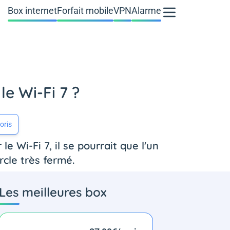
Box internet
Forfait mobile
VPN
Alarme
le Wi-Fi 7 ?
oris
e Wi-Fi 7, il se pourrait que l'un
cle très fermé.
Les meilleures box