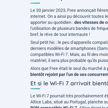
Le 30 janvier 2023, Free annonçait fièrem
internet. On a ainsi pu découvrir toutes 
apporter au quotidien :
des vitesses de 
l'utilisation de plusieurs bandes de fré
bref, le rêve de tout internaute !
Seul petit hic : le peu d'appareils compat
derniers modèles de smartphones (Samsu
compatibles Wi-Fi 7. Mais, au fil des moi
matériel, il sera plus probable qu'ils pui
Alors que Free était le seul du marché à p
bientôt rejoint par l'un de ses concurren
Et si le Wi-Fi 7 arrivait bien
Le Wi-Fi 7 pourrait très prochainement être
Altice Labs, situé au Portugal, planche s
PON compatible Wi-Fi 7
. Altice étant l