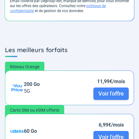
Email collecté par DegroupTest, marque de Bemove, pour vous informer
sur les offres des opérateurs. Consultez notre
politique de
confidentialité
et de gestion de vos données.
Les meilleurs forfaits
Réseau Orange
11,99€/mois
200 Go
5G
Voir l'offre
Carte SIM ou eSIM offerte
6,99€/mois
60 Go
Voir l'offre