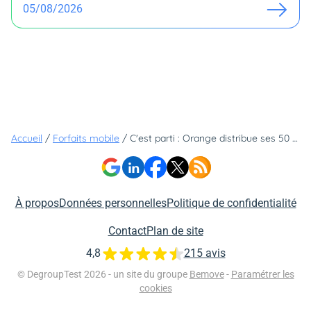
05/08/2026
Accueil
/
Forfaits mobile
/
C'est parti : Orange distribue ses 50 000 forfaits 5G gratuits, mais il ne faudra pas traîner
À propos
Données personnelles
Politique de confidentialité
Contact
Plan de site
4,8
215 avis
© DegroupTest 2026 - un site du groupe
Bemove
-
Paramétrer les
cookies